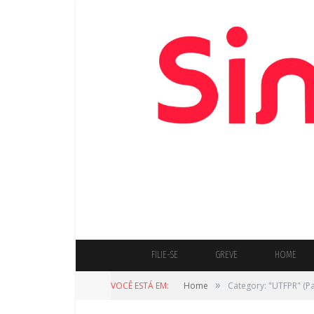
FILIE-SE
GREVE
HOME
»
VOCÊ ESTÁ EM:
Home
Category: "UTFPR"
(Pa