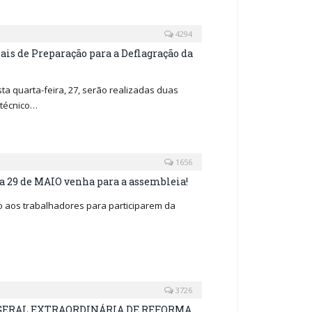
4294
is de Preparação para a Deflagração da
 quarta-feira, 27, serão realizadas duas
itécnico…
1656
a 29 de MAIO venha para a assembleia!
o aos trabalhadores para participarem da
3726
A GERAL EXTRAORDINÁRIA DE REFORMA