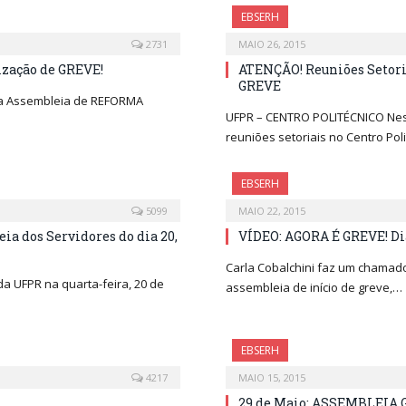
EBSERH
2731
MAIO 26, 2015
ização de GREVE!
ATENÇÃO! Reuniões Setoria
GREVE
da Assembleia de REFORMA
UFPR – CENTRO POLITÉCNICO Nesta
reuniões setoriais no Centro Pol
EBSERH
5099
MAIO 22, 2015
ia dos Servidores do dia 20,
VÍDEO: AGORA É GREVE! Di
Carla Cobalchini faz um chamad
da UFPR na quarta-feira, 20 de
assembleia de início de greve,…
EBSERH
4217
MAIO 15, 2015
29 de Maio: ASSEMBLEI