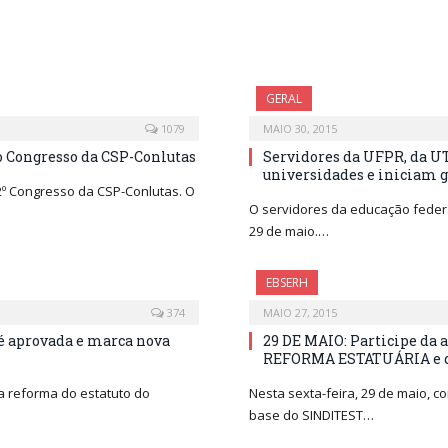
GERAL
1079
MAIO 30, 2015
 o Congresso da CSP-Conlutas
Servidores da UFPR, da UT
universidades e iniciam 
º Congresso da CSP-Conlutas. O
O servidores da educação feder
29 de maio.…
EBSERH
374
MAIO 27, 2015
é aprovada e marca nova
29 DE MAIO: Participe da
REFORMA ESTATUÁRIA e d
a reforma do estatuto do
Nesta sexta-feira, 29 de maio, 
base do SINDITEST…