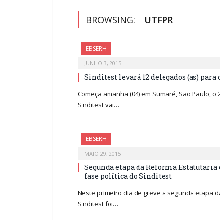
BROWSING:
UTFPR
EBSERH
JUNHO 3, 2015
Sinditest levará 12 delegados (as) para
Começa amanhã (04) em Sumaré, São Paulo, o 2
Sinditest vai…
EBSERH
MAIO 29, 2015
Segunda etapa da Reforma Estatutária 
fase política do Sinditest
Neste primeiro dia de greve a segunda etapa d
Sinditest foi…