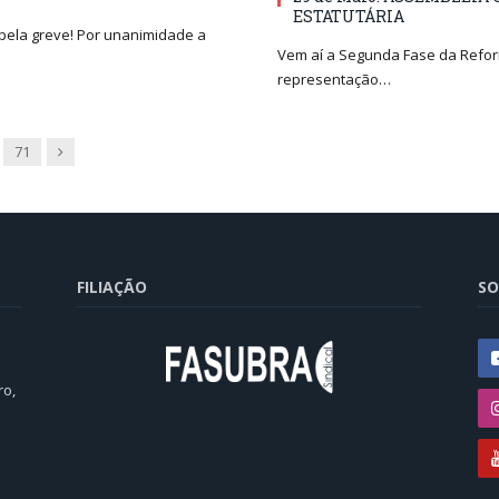
ESTATUTÁRIA
 pela greve! Por unanimidade a
Vem aí a Segunda Fase da Reform
representação…
Next
71
FILIAÇÃO
SO
ro,