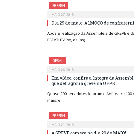
EBSERH
MAIO 27, 2015
Dia 29 de maio: ALMOÇO de confratern
Após a realização da Assembleia de GREVE e 
ESTATUTÁRIA, os (as)…
GERAL
MAIO 26, 2015
Em vídeo, confira a íntegra da Assemble
que deflagrou a greve na UFPR
Quase 200 servidores lotaram o Anfiteatro 100 
maio, e…
EBSERH
MAIO 20, 2015
A GREVE começa no dia 29 de MAIO!