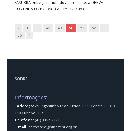
FASUBRA entrega minuta do acordo, mas a GREVE
CONTINUA O CNG orienta a realização de…
Previous
1
…
48
49
50
51
52
…
Next
56
SOBRE
Informações:
Endereço:
Av. Agostinho Leão Junior, 177 - Centro, 80030-
110 Curitiba - PR
Telefone:
(41) 3362-7373
E-mail:
secretaria@sinditest.org.br