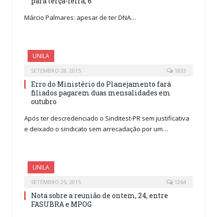
para terça-feira, 6
Márcio Palmares: apesar de ter DNA…
UNILA
SETEMBRO 28, 2015
1833
Erro do Ministério do Planejamento fará
filiados pagarem duas mensalidades em
outubro
Após ter descredenciado o Sinditest-PR sem justificativa
e deixado o sindicato sem arrecadação por um…
UNILA
SETEMBRO 25, 2015
1264
Nota sobre a reunião de ontem, 24, entre
FASUBRA e MPOG