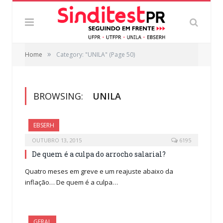
»
Home
Category: "UNILA"
(Page 50)
BROWSING:
UNILA
EBSERH
OUTUBRO 13, 2015
6195
De quem é a culpa do arrocho salarial?
Quatro meses em greve e um reajuste abaixo da
inflação… De quem é a culpa…
GERAL