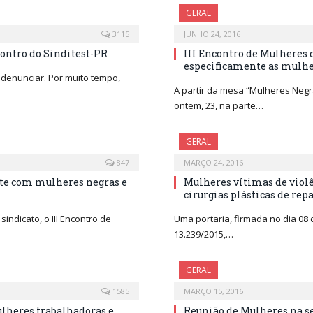
GERAL
3115
JUNHO 24, 2016
ontro do Sinditest-PR
III Encontro de Mulheres 
especificamente as mulhe
denunciar. Por muito tempo,
A partir da mesa “Mulheres Negra
ontem, 23, na parte…
GERAL
847
MARÇO 24, 2016
ate com mulheres negras e
Mulheres vítimas de viol
cirurgias plásticas de rep
indicato, o III Encontro de
Uma portaria, firmada no dia 08
13.239/2015,…
GERAL
1585
MARÇO 15, 2016
lheres trabalhadoras e
Reunião de Mulheres na se