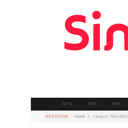
FILIE-SE
GREVE
HOME
»
VOCÊ ESTÁ EM:
Home
Category: "MULHERES