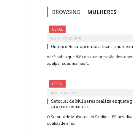
BROWSING:
MULHERES
GERAL
OUTUBRO 22, 2016
Outubro Rosa: aprenda a fazer o autoex
Você sabia que 80% dos tumores são descobert
apalpar suas mamas?…
GERAL
AGOSTO 22, 2016
Setorial de Mulheres realiza enquete p
próximo encontro
O Setorial de Mulheres do Sinditest-PR acredit
qualidade e na…