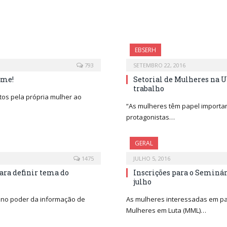
EBSERH
793
SETEMBRO 22, 2016
ame!
Setorial de Mulheres na U
trabalho
os pela própria mulher ao
“As mulheres têm papel importan
protagonistas…
GERAL
1475
JULHO 5, 2016
ara definir tema do
Inscrições para o Seminár
julho
a no poder da informação de
As mulheres interessadas em par
Mulheres em Luta (MML)…