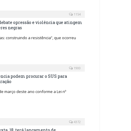
1154
debate opressão e violência que atingem
res negras
s: construindo a resistência”, que ocorreu
1900
ência podem procurar o SUS para
aração
 de março deste ano conforme a Lei nº
4372
xta, 18, terá lançamento de