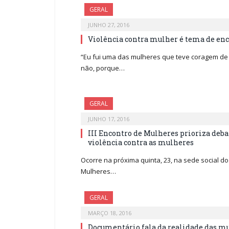
GERAL
JUNHO 27, 2016
Violência contra mulher é tema de enc
“Eu fui uma das mulheres que teve coragem de 
não, porque…
GERAL
JUNHO 17, 2016
III Encontro de Mulheres prioriza deb
violência contra as mulheres
Ocorre na próxima quinta, 23, na sede social do s
Mulheres…
GERAL
MARÇO 18, 2016
Documentário fala da realidade das mu