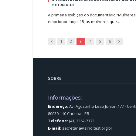
emociona
A primeira exibição do documentário “Mulhere
emocionou hoje, 18, as mulheres que…
Previous
Next
1
2
3
4
5
6
SOBRE
Informações:
Endereço:
Av. Agostinho Leão Junior, 177 - Cent
80030-110 Curitiba - PR
Telefone:
(41) 3362-7373
E-mail:
secretaria@sinditest.org.br