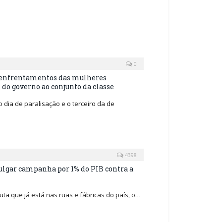
0
 enfrentamentos das mulheres
 do governo ao conjunto da classe
 dia de paralisação e o terceiro da de
4398
ulgar campanha por 1% do PIB contra a
uta que já está nas ruas e fábricas do país, o…