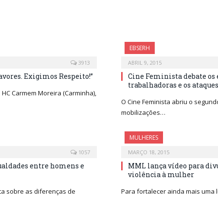
EBSERH
3913
ABRIL 9, 2015
avores. Exigimos Respeito!”
Cine Feminista debate os
trabalhadoras e os ataques
o HC Carmem Moreira (Carminha),
O Cine Feminista abriu o segundo
mobilizações…
MULHERES
1057
MARÇO 18, 2015
ualdades entre homens e
MML lança vídeo para div
violência à mulher
ta sobre as diferenças de
Para fortalecer ainda mais uma l