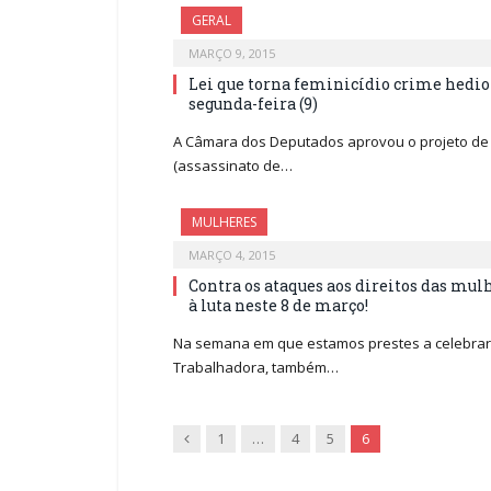
GERAL
MARÇO 9, 2015
Lei que torna feminicídio crime hedio
segunda-feira (9)
A Câmara dos Deputados aprovou o projeto de l
(assassinato de…
MULHERES
MARÇO 4, 2015
Contra os ataques aos direitos das mu
à luta neste 8 de março!
Na semana em que estamos prestes a celebrar 
Trabalhadora, também…
Previous
1
…
4
5
6