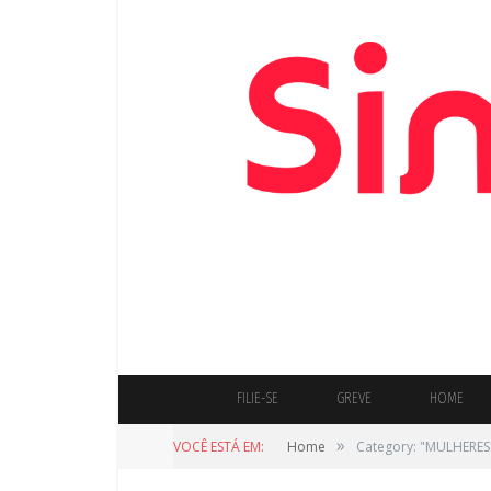
FILIE-SE
GREVE
HOME
»
VOCÊ ESTÁ EM:
Home
Category: "MULHERES