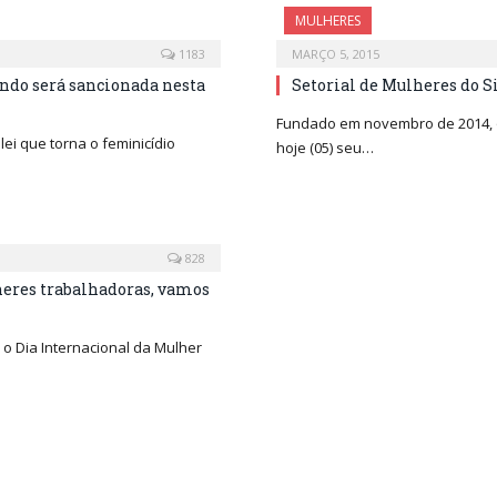
MULHERES
1183
MARÇO 5, 2015
ndo será sancionada nesta
Setorial de Mulheres do S
Fundado em novembro de 2014, o 
ei que torna o feminicídio
hoje (05) seu…
828
lheres trabalhadoras, vamos
o Dia Internacional da Mulher