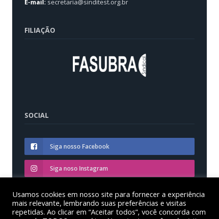
E-mail:
secretaria@sinditest.org.br
FILIAÇÃO
SOCIAL
Siga nosso Facebook
Siga noso Instagram
Siga nosso YouTube
Usamos cookies em nosso site para fornecer a experiência
mais relevante, lembrando suas preferências e visitas
repetidas. Ao clicar em “Aceitar todos”, você concorda com