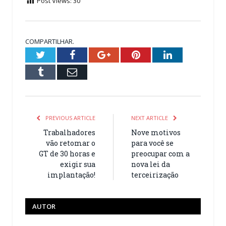
Post Views:
30
COMPARTILHAR.
Twitter
Facebook
Google+
Pinterest
LinkedIn
Tumblr
Email
PREVIOUS ARTICLE
NEXT ARTICLE
Trabalhadores
Nove motivos
vão retomar o
para você se
GT de 30 horas e
preocupar com a
exigir sua
nova lei da
implantação!
terceirização
AUTOR