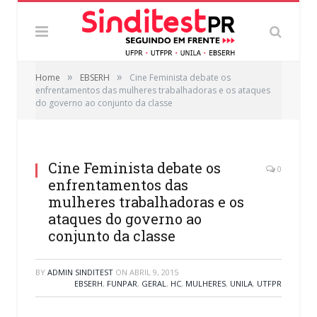
»
»
Home
EBSERH
Cine Feminista debate os
enfrentamentos das mulheres trabalhadoras e os ataques
do governo ao conjunto da classe
Cine Feminista debate os
0
enfrentamentos das
mulheres trabalhadoras e os
ataques do governo ao
conjunto da classe
BY
ADMIN SINDITEST
ON
ABRIL 9, 2015
EBSERH
,
FUNPAR
,
GERAL
,
HC
,
MULHERES
,
UNILA
,
UTFPR