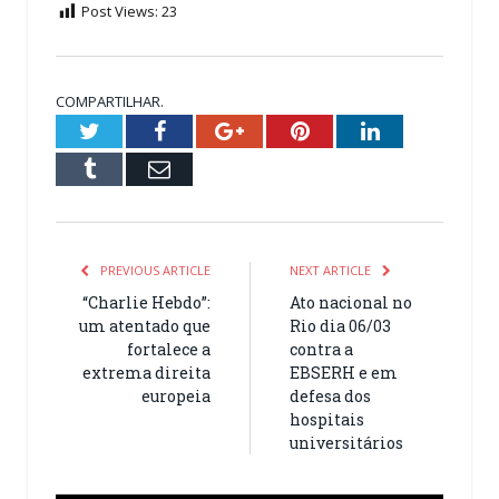
Post Views:
23
COMPARTILHAR.
Twitter
Facebook
Google+
Pinterest
LinkedIn
Tumblr
Email
PREVIOUS ARTICLE
NEXT ARTICLE
“Charlie Hebdo”:
Ato nacional no
um atentado que
Rio dia 06/03
fortalece a
contra a
extrema direita
EBSERH e em
europeia
defesa dos
hospitais
universitários