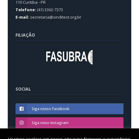
110 Curitiba - PR
Telefone:
(41) 3362-7373
E-mail:
secretaria@sinditest.org.br
FILIAÇÃO
SOCIAL
Siga nosso Facebook
Siga noso Instagram
Siga nosso YouTube