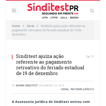
»
»
Home
Geral
Sinditest ajuíza ação referente ao
pagamento retroativo do feriado estadual de 19 de
dezembro
Sinditest ajuíza ação
771
referente ao pagamento
retroativo do feriado estadual
de 19 de dezembro
BY
ADMIN SINDITEST
ON
JANEIRO 12, 2015
GERAL
,
INFORME JURÍDICO
A Assessoria Jurídica do Sinditest entrou com