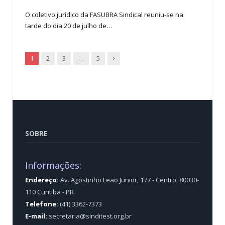
O coletivo jurídico da FASUBRA Sindical reuniu-se na
tarde do dia 20 de julho de…
Next
1
2
3
…
5
SOBRE
Informações:
Endereço:
Av. Agostinho Leão Junior, 177 - Centro, 80030-
110 Curitiba - PR
Telefone:
(41) 3362-7373
E-mail:
secretaria@sinditest.org.br