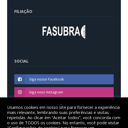
FILIAÇÃO
SOCIAL
Siga nosso Facebook
Siga noso Instagram
Siga nosso YouTube
Usamos cookies em nosso site para fornecer a experiência
mais relevante, lembrando suas preferências e visitas
repetidas. Ao clicar em “Aceitar todos”, você concorda com
o uso de TODOS os cookies. No entanto, você pode visitar
"Configurações de cookies" para fornecer um