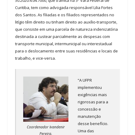
50.2020.4.04.7000, que tramita na 5ª Vara Federal de
Curitiba, tem como advogada responsável Lilia Fortes
dos Santos. As filiadas e os filiados representados no
litígio têm direito ou tinham direito ao auxílio-transporte,
que consiste em uma parcela de natureza indenizatória
destinada a custear parcialmente as despesas com
transporte municipal, intermunicipal ou interestadual
para o deslocamento entre suas residências e locais de
trabalho, e vice-versa.
“A UFPR
implementou
exigências mais
rigorosas para a
concessão e
manutenção
desse benefício.
Coordenador Ivandenir
Uma das
Pereira.