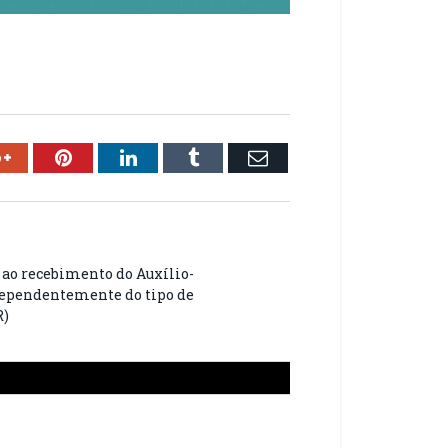
ok
Google+
Pinterest
LinkedIn
Tumblr
Email
 ao recebimento do Auxílio-
dependentemente do tipo de
R)