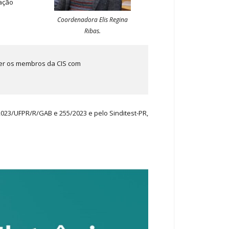
tação
Coordenadora Elis Regina
Ribas.
her os membros da CIS com
/2023/UFPR/R/GAB e 255/2023 e pelo Sinditest-PR,