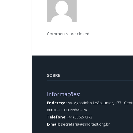
Comments are closed.
SOBRE
Informações:
Endereço:
Av. Agostinho Leão Junior, 177 - Cent
80030-110 Curitiba - PR
Telefone:
(41) 3362-7373
E-mail:
secretaria@sinditest.org.br