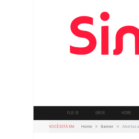
FILIE-SE
GREVE
HOME
»
»
VOCÊ ESTÁ EM:
Home
Banner
Abertas a