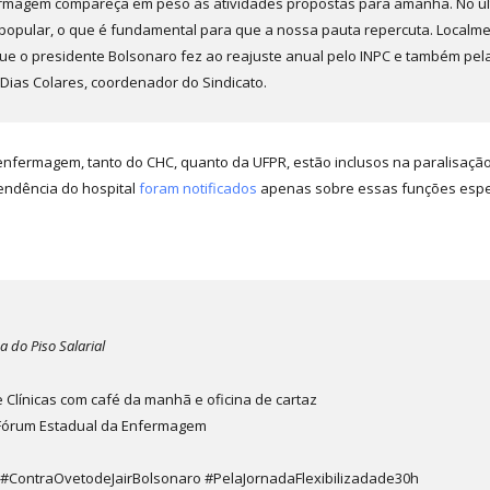
ermagem compareça em peso às atividades propostas para amanhã. No últ
popular, o que é fundamental para que a nossa pauta repercuta. Local
e o presidente Bolsonaro fez ao reajuste anual pelo INPC e também pela 
 Dias Colares, coordenador do Sindicato.
 enfermagem, tanto do CHC, quanto da UFPR, estão inclusos na paralisaçã
tendência do hospital
foram notificados
apenas sobre essas funções espec
 do Piso Salarial
 Clínicas com café da manhã e oficina de cartaz
 Fórum Estadual da Enfermagem
ontraOvetodeJairBolsonaro #PelaJornadaFlexibilizadade30h