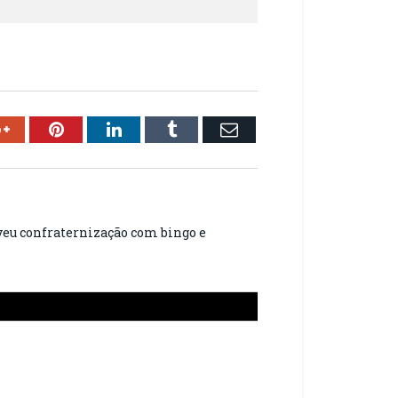
ok
Google+
Pinterest
LinkedIn
Tumblr
Email
eu confraternização com bingo e