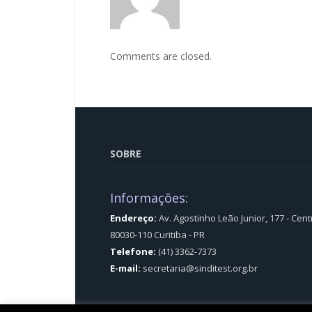
Comments are closed.
SOBRE
Informações:
Endereço:
Av. Agostinho Leão Junior, 177 - Cent
80030-110 Curitiba - PR
Telefone:
(41) 3362-7373
E-mail:
secretaria@sinditest.org.br