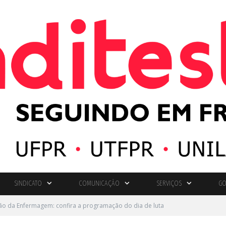
SINDICATO
COMUNICAÇÃO
SERVIÇOS
GO
ção da Enfermagem: confira a programação do dia de luta