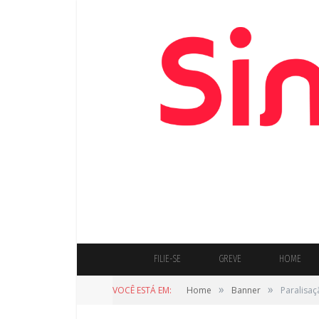
FILIE-SE
GREVE
HOME
»
»
VOCÊ ESTÁ EM:
Home
Banner
Paralisa