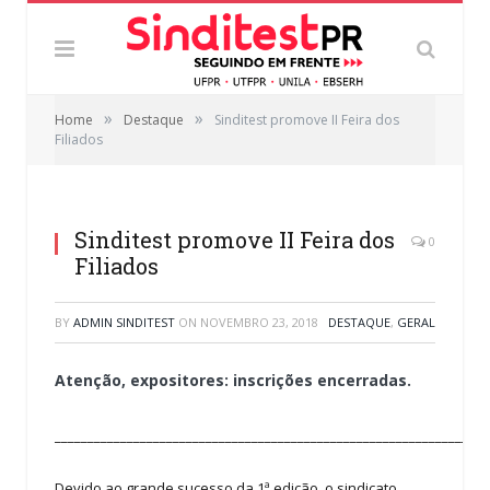
»
»
Home
Destaque
Sinditest promove II Feira dos
Filiados
Sinditest promove II Feira dos
0
Filiados
BY
ADMIN SINDITEST
ON
NOVEMBRO 23, 2018
DESTAQUE
,
GERAL
Atenção, expositores: inscrições encerradas.
__________________________________________________________________
Devido ao grande sucesso da 1ª edição, o sindicato