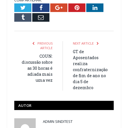
Twitter
Facebook
Google+
Pinterest
LinkedIn
Tumblr
Email
PREVIOUS
NEXT ARTICLE
ARTICLE
GT de
COUN:
Aposentados
discussão sobre
realiza
as 30 horas é
confraternização
adiada mais
de fim de ano no
uma vez
dia 5 de
dezembro
AUTOR
ADMIN SINDITEST