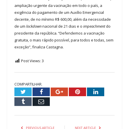
ampliação urgente da vacinação em todo o país, a
exigência do pagamento de um Auxílio Emergencial
decente, de no mínimo R$ 600,00, além da necessidade
de um
lockdown
nacional de 21 dias e o
impeachment
do
presidente da república. “Defendemos a vacinação
gratuita, o mais rápido possível, para todos e todas, sem
exceção”, finaliza Castagna.
Post Views:
3
COMPARTILHAR.
Twitter
Facebook
Google+
Pinterest
LinkedIn
Tumblr
Email
PREVIOUS ARTICLE
NEXT ARTICLE