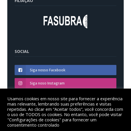
FILIAÇÃO
SOCIAL
Siga nosso Facebook
Siga noso Instagram
Siga nosso YouTube
Usamos cookies em nosso site para fornecer a experiência
mais relevante, lembrando suas preferências e visitas
repetidas. Ao clicar em “Aceitar todos”, você concorda com
o uso de TODOS os cookies. No entanto, você pode visitar
"Configurações de cookies" para fornecer um
consentimento controlado
© Sinditest – Sindicato dos trabalhadores em educação