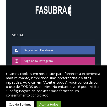
SOCIAL
Siga nosso Facebook
Siga noso Instagram
Siga nosso YouTube
Usamos cookies em nosso site para fornecer a experiência
mais relevante, lembrando suas preferências e visitas
repetidas. Ao clicar em “Aceitar todos”, você concorda com
o uso de TODOS os cookies. No entanto, você pode visitar
"Configurações de cookies" para fornecer um
consentimento controlado
© Sinditest – Sindicato dos trabalhadores em educação
das instituições federais de ensino superior no estado
Cookie Settings
Aceitar todos
do Paraná