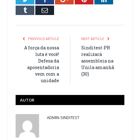
Tumblr
Email
PREVIOUS ARTICLE
NEXT ARTICLE
A força da nossa
Sinditest-PR
luta é você!
realizará
Defesa da
assembleia na
aposentadoria
Unila amanhã
vem com a
(30)
unidade
AUTOR
ADMIN SINDITEST