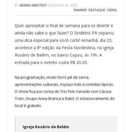
BY
ADMIN SINDITEST
ON
JULHO 22, 2022
BANNER
,
DESTAQUE
,
GERAL
Quer aproveitar o final de semana para se divertir e
ainda não sabe o que fazer? O Sinditest-PR separou
uma dica especial para você curtir! Amanhã, dia 23,
acontece a 8ª edição da Festa Nordestina, na igreja
Rosário de Belém, no bairro Cajuru, às 19h. A
entrada para o evento custa R$ 20,00.
Na programação, muito forró pé de serra,
apresentações culturais, espaço kids e comidas típicas.
O show fica por conta do Trio Fole Variado com Cássia
Train, Grupo Areia Branca e Bab5. O estacionamento do
local é gratuito.
Igreja Rosário de Belém