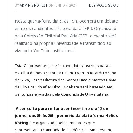
BY
ADMIN SINDITEST
ON
JUNHO 4, 2024
DESTAQUE
,
GERAL
Nesta quarta-feira, dia 5, às 19h, ocorrerá um debate
entre os candidatos à reitoria da UTFPR. Organizado
pela Comissão Eleitoral Paritária (CEP) o evento será
realizado na própria universidade e transmitido ao
vivo pelo YouTube institucional.
Estarão presentes os três candidatos inscritos para a
escolha do novo reitor da UTFPR: Everton Ricardi Lozano
da Silva, Heron Oliveira dos Santos Lima e Marcos Flávio
de Oliveira Schiefler Filho. O debate será baseado em
perguntas enviadas pela Comunidade Universitária.
A consulta para reitor acontecerá no dia 12 de
junho, das 8h às 20h, por meio da plataforma Helios
Voting
e é organizada pelas entidades que
representam a comunidade acadêmica – Sinditest-PR,