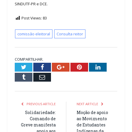
SINDUTF-PR e DCE.
Post Views:
83
comissão eleitoral
Consulta reitor
COMPARTILHAR.
Twitter
Facebook
Google+
Pinterest
LinkedIn
Tumblr
Email
PREVIOUS ARTICLE
NEXT ARTICLE
Solidariedade:
Moção de apoio
Comando de
ao Movimento
Greve manifesta
de Estudantes
apoio aos
Indígenas da