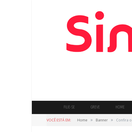
FILIE-SE
GREVE
HOME
»
»
VOCÊ ESTÁ EM:
Home
Banner
Confira o