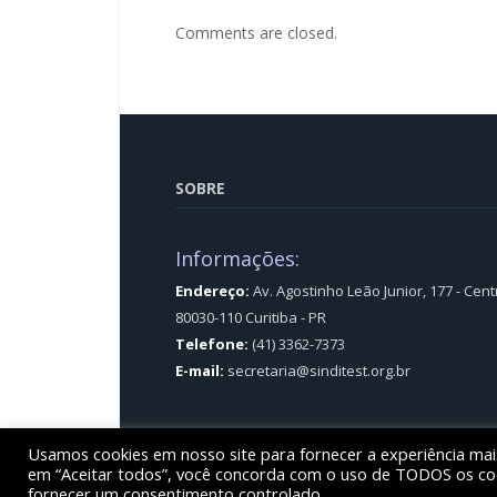
Comments are closed.
SOBRE
Informações:
Endereço:
Av. Agostinho Leão Junior, 177 - Cent
80030-110 Curitiba - PR
Telefone:
(41) 3362-7373
E-mail:
secretaria@sinditest.org.br
Usamos cookies em nosso site para fornecer a experiência mais 
© Sinditest – Sindicato dos trabalhadores em e
em “Aceitar todos”, você concorda com o uso de TODOS os cook
fornecer um consentimento controlado