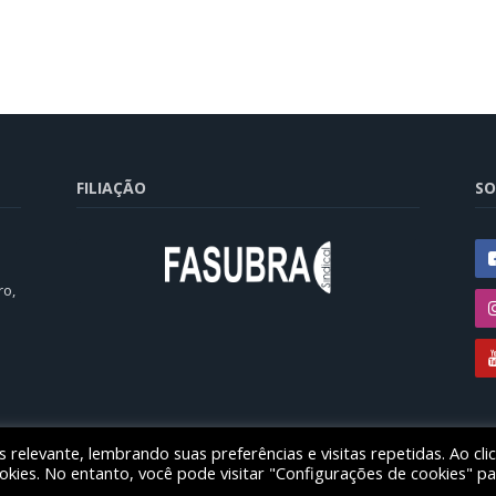
FILIAÇÃO
SO
ro,
relevante, lembrando suas preferências e visitas repetidas. Ao cli
ducação das instituições federais de ensino superior no estado do Paran
ies. No entanto, você pode visitar "Configurações de cookies" pa