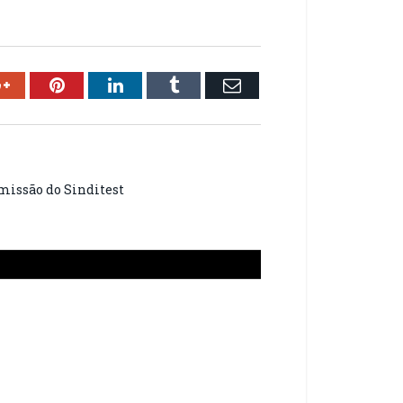
ok
Google+
Pinterest
LinkedIn
Tumblr
Email
smissão do Sinditest