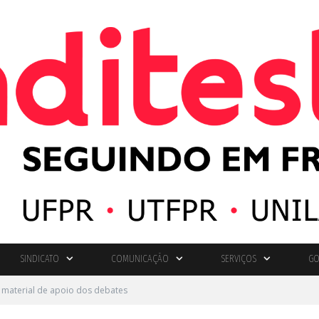
SINDICATO
COMUNICAÇÃO
SERVIÇOS
GO
 material de apoio dos debates