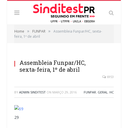
»
»
Home
FUNPAR
Assembleia Funpar/HC, sexta-
feira, 1º de abril
Assembleia Funpar/HC,
sexta-feira, 1º de abril
6953
BY
ADMIN SINDITEST
ON
MARÇO 29, 2016
FUNPAR
,
GERAL
,
HC
29