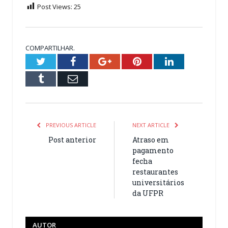
Post Views:
25
COMPARTILHAR.
Twitter
Facebook
Google+
Pinterest
LinkedIn
Tumblr
Email
PREVIOUS ARTICLE
NEXT ARTICLE
Post anterior
Atraso em
pagamento
fecha
restaurantes
universitários
da UFPR
AUTOR