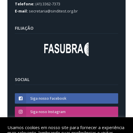
Telefone:
(41) 3362-7373
E-mail:
secretaria@sinditest.org.br
FILIAÇÃO
SOCIAL
Siga nosso Facebook
Siga noso Instagram
Siga nosso YouTube
Usamos cookies em nosso site para fornecer a experiência
mais relevante, lembrando suas preferências e visitas