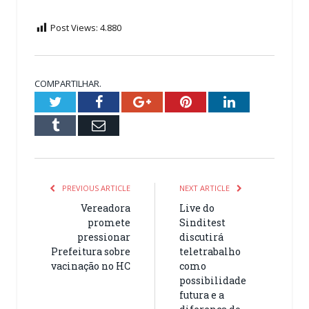
Post Views:
4.880
COMPARTILHAR.
Twitter
Facebook
Google+
Pinterest
LinkedIn
Tumblr
Email
PREVIOUS ARTICLE
NEXT ARTICLE
Vereadora
Live do
promete
Sinditest
pressionar
discutirá
Prefeitura sobre
teletrabalho
vacinação no HC
como
possibilidade
futura e a