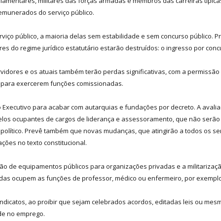
rlamentares, militares das forças armadas e membros das carreiras típic
emunerados do serviço público.
rviço público, a maioria delas sem estabilidade e sem concurso público. 
res do regime jurídico estatutário estarão destruídos: o ingresso por conc
ervidores e os atuais também terão perdas significativas, com a permissão
o para exercerem funções comissionadas.
 ao Executivo para acabar com autarquias e fundações por decreto. A ava
los ocupantes de cargos de liderança e assessoramento, que não serão 
rá político. Prevê também que novas mudanças, que atingirão a todos os ser
ões no texto constitucional.
ão de equipamentos públicos para organizações privadas e a militarizaç
as ocupem as funções de professor, médico ou enfermeiro, por exemplo
ndicatos, ao proibir que sejam celebrados acordos, editadas leis ou mes
ade no emprego.