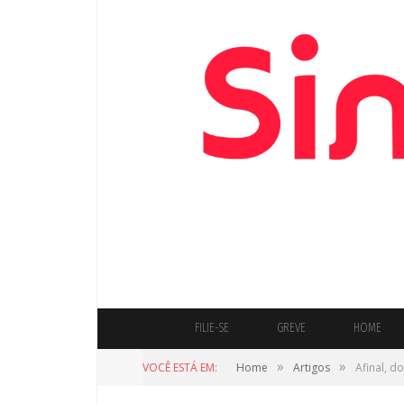
FILIE-SE
GREVE
HOME
»
»
VOCÊ ESTÁ EM:
Home
Artigos
Afinal, d