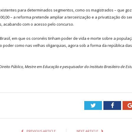
s existentes para determinados segmentos, como os magistrados – que goz
00,00 – a reforma pretende ampliar a terceirização e a privatização do se
s, acabando com o acesso pelo concurso.
 Brasil, em que os coronéis tinham poder de vida e morte sobre a populaç
o do poder como nas velhas oligarquias, agora sob a forma da república das
eito Público, Mestre em Educação e pesquisador do Instituto Brasileiro de Estud
Twitter
Facebo
PREVIOUS ARTICLE
NEXT ARTICLE