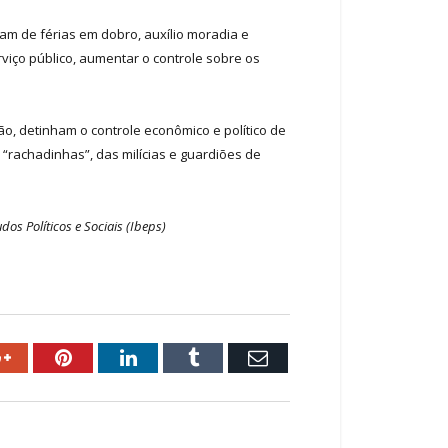
am de férias em dobro, auxílio moradia e
rviço público, aumentar o controle sobre os
ão, detinham o controle econômico e político de
 “rachadinhas”, das milícias e guardiões de
os Políticos e Sociais (Ibeps)
ok
Google+
Pinterest
LinkedIn
Tumblr
Email