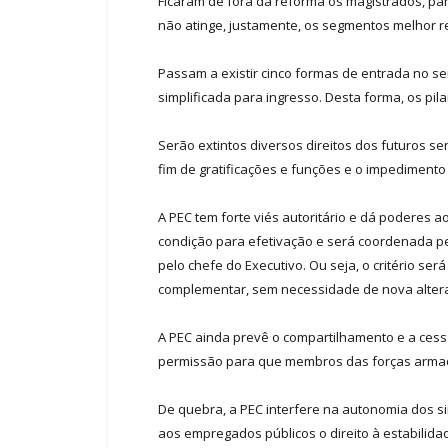
Ficaram de fora da reforma os magistrados, pa
não atinge, justamente, os segmentos melhor r
Passam a existir cinco formas de entrada no se
simplificada para ingresso. Desta forma, os pila
Serão extintos diversos direitos dos futuros s
fim de gratificações e funções e o impediment
A PEC tem forte viés autoritário e dá poderes
condição para efetivação e será coordenada pe
pelo chefe do Executivo. Ou seja, o critério se
complementar, sem necessidade de nova alteraç
A PEC ainda prevê o compartilhamento e a cess
permissão para que membros das forças armad
De quebra, a PEC interfere na autonomia dos si
aos empregados públicos o direito à estabilid