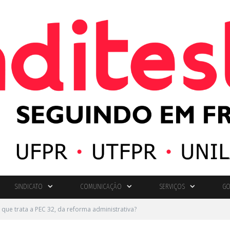
SINDICATO
COMUNICAÇÃO
SERVIÇOS
GO
o que trata a PEC 32, da reforma administrativa?