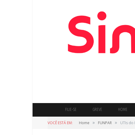
FILIE-SE
GREVE
HOME
»
»
VOCÊ ESTÁ EM:
Home
FUNPAR
UTIs do 