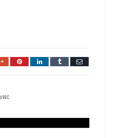
ok
Google+
Pinterest
LinkedIn
Tumblr
Email
R/HC