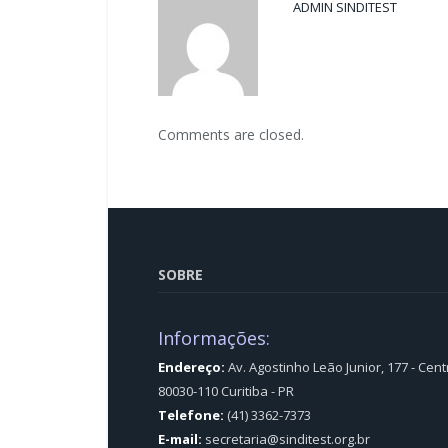
ADMIN SINDITEST
Comments are closed.
SOBRE
Informações:
Endereço:
Av. Agostinho Leão Junior, 177 - Cent
80030-110 Curitiba - PR
Telefone:
(41) 3362-7373
E-mail:
secretaria@sinditest.org.br