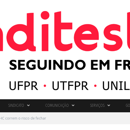
SINDICATO
COMUNICAÇÃO
SERVIÇOS
GO
HC correm o risco de fechar