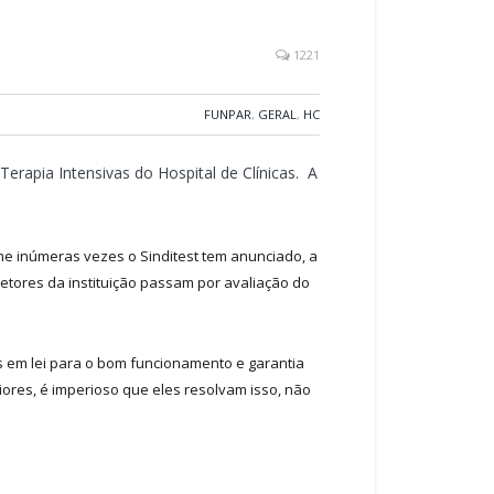
1221
FUNPAR
,
GERAL
,
HC
erapia Intensivas do Hospital de Clínicas. A
me inúmeras vezes o Sinditest tem anunciado, a
setores da instituição passam por avaliação do
tos em lei para o bom funcionamento e garantia
iores, é imperioso que eles resolvam isso, não