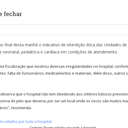
e fechar
final desta manhã o indicativo de interdição ética das Unidades de T
`s neonatal, pediátrica e cardíaca em condições de atendimento.
a fiscalização que mostrou diversas irregularidades no hospital, confor
tes: falta de funcionários, medicamentos e materiais. Além disso, outros 
st, observa que o hospital não tem obedecido aos critérios básicos previs
ciona do jeito que deveria, por ser um local onde os riscos são muitos ma
ários”, recomenda.
Cartazes foram colados por todo o hospital