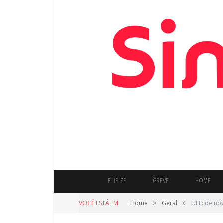
FILIE-SE
GREVE
HOME
»
»
VOCÊ ESTÁ EM:
Home
Geral
UFF: de no