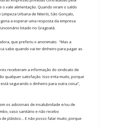
 e o vale alimentação. Quando viram o saldo
 Limpeza Urbana de Niterói, São Gonçalo,
categoria a esperar uma resposta da empresa
 funcionário lotado no Gragoatá.
adora, que preferiu o anonimato. “Mas a
ca sabe quando vai ter dinheiro para pagar as
dores receberam a informação do sindicato de
o qualquer satisfação. Isso irrita muito, porque
stá segurando o dinheiro para outra coisa”,
om os adicionais de insalubridade e/ou de
mbo, vaso sanitário e não recebo
 de plástico… E não posso falar muito, porque