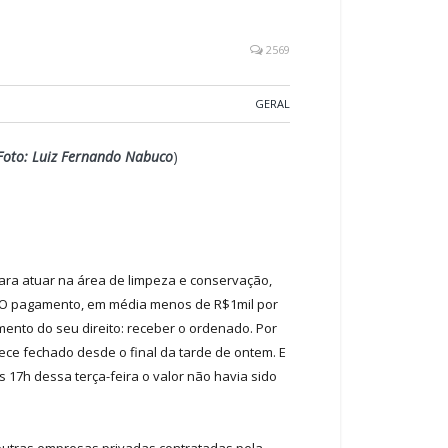
2569
GERAL
oto: Luiz Fernando Nabuco
)
para atuar na área de limpeza e conservação,
e. O pagamento, em média menos de R$1mil por
mento do seu direito: receber o ordenado. Por
ce fechado desde o final da tarde de ontem. E
17h dessa terça-feira o valor não havia sido
 outras empresas privadas contratadas pela