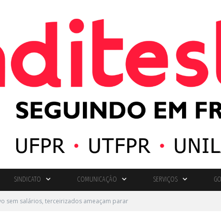
SINDICATO
COMUNICAÇÃO
SERVIÇOS
GO
vo sem salários, terceirizados ameaçam parar