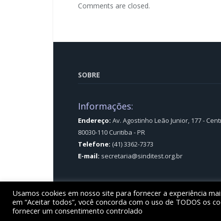
Comments are closed.
SOBRE
Informações:
Endereço:
Av. Agostinho Leão Junior, 177 - Cent
80030-110 Curitiba - PR
Telefone:
(41) 3362-7373
E-mail:
secretaria@sinditest.org.br
Usamos cookies em nosso site para fornecer a experiência mais 
© Sinditest – Sindicato dos trabalhadores em e
em “Aceitar todos”, você concorda com o uso de TODOS os cook
fornecer um consentimento controlado