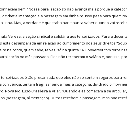
onhecem bem. “Nossa paralisação só não avança mais porque a categori
ho, o ticket alimentação e a passagem em dinheiro. Isso pesa para quem 
linha. Mas, a verdade é que trabalhar e nunca saber quando vai recebe
ta Vereza, a seção sindical é solidária aos terceirizados. Para a docente
s está desamparada em relação ao cumprimento dos seus direitos.“Soube 
nheiro na conta, quem sabe, talvez, só na quinta 14. Conversei com tercei
ralisação no mês passado. Eles não receberam o salário e, por isso, par
terceirizados é tão precarizada que eles não se sentem seguros para rei
 conivência, tentam fragilizar ainda mais a categoria, dividindo o movi
ro, Nova Rio, Luso-Brasileira e VPar. “Quando eles começam a se articul
os (passagem, alimentação). Outros recebem a passagem, mas não recebem 