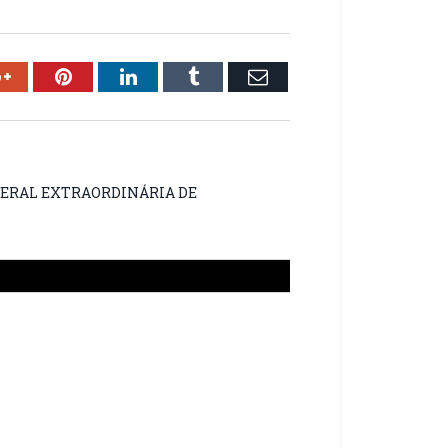
ok
Google+
Pinterest
LinkedIn
Tumblr
Email
 GERAL EXTRAORDINÁRIA DE