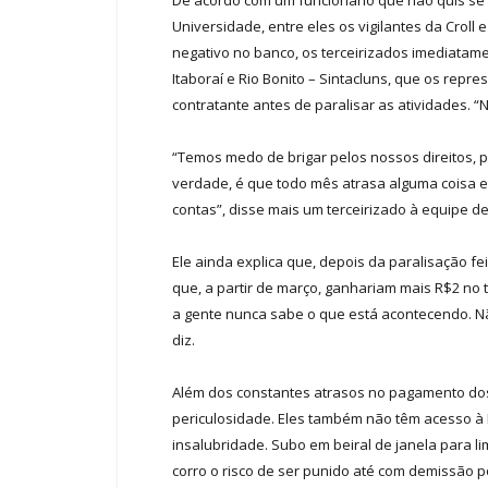
Universidade, entre eles os vigilantes da Crol
negativo no banco, os terceirizados imediatam
Itaboraí e Rio Bonito – Sintacluns, que os repr
contratante antes de paralisar as atividades. “
“Temos medo de brigar pelos nossos direitos, 
verdade, é que todo mês atrasa alguma coisa e
contas”, disse mais um terceirizado à equipe d
Ele ainda explica que, depois da paralisação 
que, a partir de março, ganhariam mais R$2 no t
a gente nunca sabe o que está acontecendo. Nã
diz.
Além dos constantes atrasos no pagamento dos 
periculosidade. Eles também não têm acesso à 
insalubridade. Subo em beiral de janela para l
corro o risco de ser punido até com demissão po