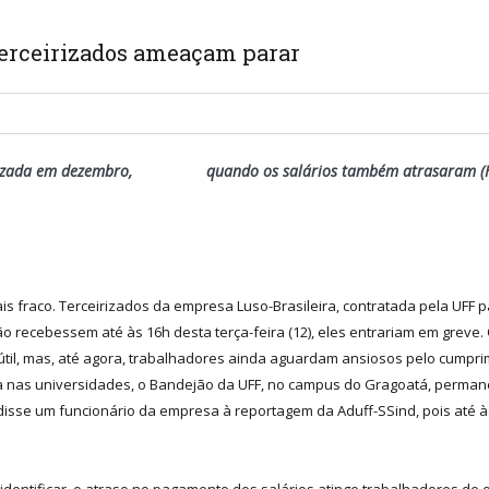
 terceirizados ameaçam parar
 realizada em dezembro, quando os salários também atrasaram (F
s fraco. Terceirizados da empresa Luso-Brasileira, contratada pela UFF 
ão recebessem até às 16h desta terça-feira (12), eles entrariam em grev
 útil, mas, até agora, trabalhadores ainda aguardam ansiosos pelo cumpri
ra nas universidades, o Bandejão da UFF, no campus do Gragoatá, permane
se um funcionário da empresa à reportagem da Aduff-SSind, pois até às 
identificar, o atraso no pagamento dos salários atinge trabalhadores de