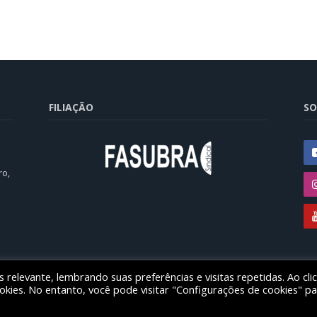
FILIAÇÃO
SO
ro,
relevante, lembrando suas preferências e visitas repetidas. Ao cli
ducação das instituições federais de ensino superior no estado do Paran
ies. No entanto, você pode visitar "Configurações de cookies" pa