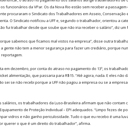
l e os funcionários da VPar. Os da Nova Rio estão sem receber a passagem
ente procuraram o Sindicato dos Trabalhadores em Asseio, Conservação e
esenta. O Sindicato notificou a UFF e, segundo o trabalhador, orientou a 
Não fui trabalhar desde que soube que não iria receber o salário”, diz um
porque sabemos que ficamos mal vistos na empresa”, disse outra trabalh
 a gente não tem a menor segurança para fazer um crediário, porque nun
e reportagem.
feita em dezembro, por conta do atraso no pagamento do 13º, os trabalha
icket alimentação, que passaria para R$15. “Até agora, nada. E eles não dã
o sei se não recebi porque a UFF não pagou a empresa ou se a empresa e
salários, os trabalhadores da Luso-Brasileira afirmam que não contam c
Equipamento de Proteção Individual – EPI adequados. “Limpo fezes de po
impar vidros e não ganho periculosidade. Tudo o que eu recebo é uma luva
r querer o que é um direito do trabalhador”, afirma.