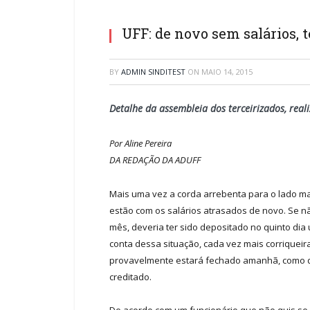
UFF: de novo sem salários,
BY
ADMIN SINDITEST
ON
MAIO 14, 2015
Detalhe da assembleia dos terceirizados,
Por Aline Pereira
DA REDAÇÃO DA ADUFF
Mais uma vez a corda arrebenta para o lado mai
estão com os salários atrasados de novo. Se n
mês, deveria ter sido depositado no quinto dia
conta dessa situação, cada vez mais corriquei
provavelmente estará fechado amanhã, como dis
creditado.
De acordo com um funcionário que não quis se 