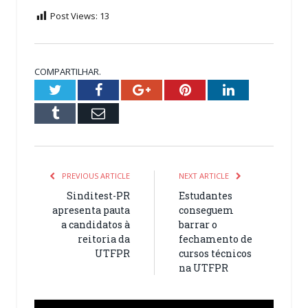
Post Views:
13
COMPARTILHAR.
Twitter
Facebook
Google+
Pinterest
LinkedIn
Tumblr
Email
PREVIOUS ARTICLE
NEXT ARTICLE
Sinditest-PR
Estudantes
apresenta pauta
conseguem
a candidatos à
barrar o
reitoria da
fechamento de
UTFPR
cursos técnicos
na UTFPR