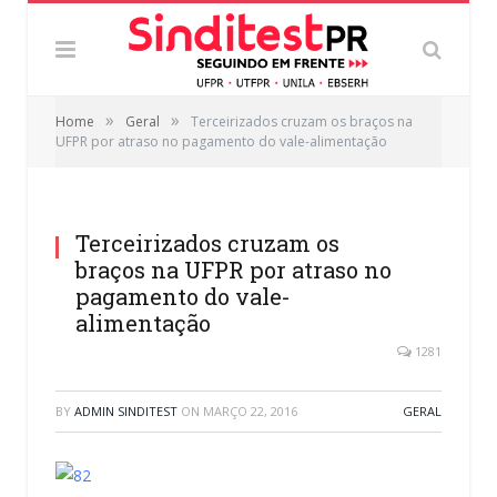
»
»
Home
Geral
Terceirizados cruzam os braços na
UFPR por atraso no pagamento do vale-alimentação
Terceirizados cruzam os
braços na UFPR por atraso no
pagamento do vale-
alimentação
1281
BY
ADMIN SINDITEST
ON
MARÇO 22, 2016
GERAL