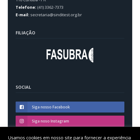
Telefone:
(41) 3362-7373
E-mail:
secretaria@sinditest.org.br
FILIAÇÃO
SOCIAL
Siga nosso Facebook
Siga noso Instagram
Siga nosso YouTube
Usamos cookies em nosso site para fornecer a experiência