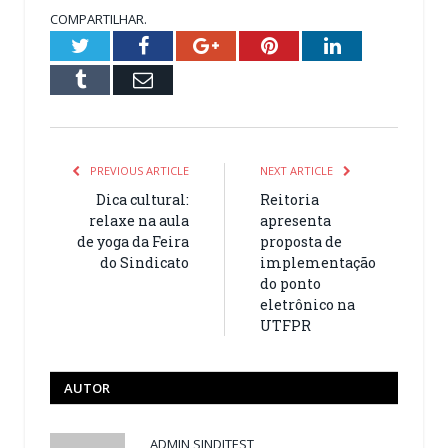
COMPARTILHAR.
Twitter
Facebook
Google+
Pinterest
LinkedIn
Tumblr
Email
PREVIOUS ARTICLE
NEXT ARTICLE
Dica cultural:
Reitoria
relaxe na aula
apresenta
de yoga da Feira
proposta de
do Sindicato
implementação
do ponto
eletrônico na
UTFPR
AUTOR
ADMIN SINDITEST