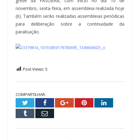
greve da FASUBRA, com início no dia 10 de
novembro, sexta-feira, em assembleia realizada hoje
(6). Também serão realizadas assembleias periódicas
para deliberação sobre a continuidade da
paralisação.
Post Views:
5
COMPARTILHAR.
Twitter
Facebook
Google+
Pinterest
LinkedIn
Tumblr
Email