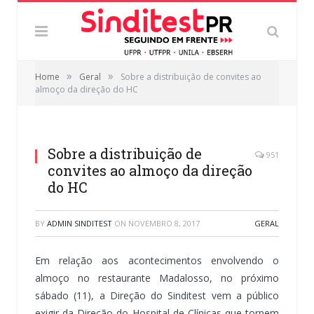
»
»
Home
Geral
Sobre a distribuição de convites ao
almoço da direção do HC
Sobre a distribuição de
951
convites ao almoço da direção
do HC
BY
ADMIN SINDITEST
ON
NOVEMBRO 8, 2017
GERAL
Em relação aos acontecimentos envolvendo o
almoço no restaurante Madalosso, no próximo
sábado (11), a Direção do Sinditest vem a público
exigir da Direção do Hospital de Clínicas que tornem