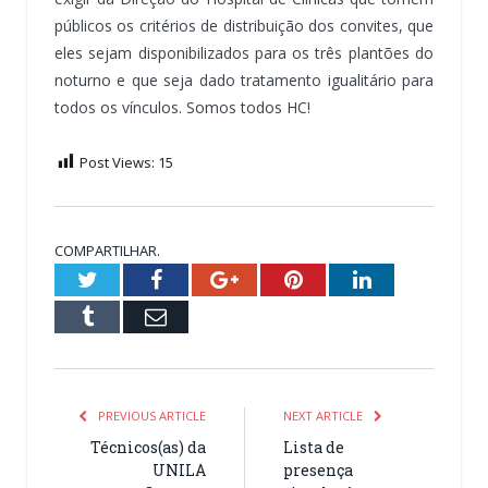
públicos os critérios de distribuição dos convites, que
eles sejam disponibilizados para os três plantões do
noturno e que seja dado tratamento igualitário para
todos os vínculos. Somos todos HC!
Post Views:
15
COMPARTILHAR.
Twitter
Facebook
Google+
Pinterest
LinkedIn
Tumblr
Email
PREVIOUS ARTICLE
NEXT ARTICLE
Técnicos(as) da
Lista de
UNILA
presença