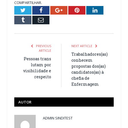
COMPARTILHAR.
Twitter
Facebook
Google+
Pinterest
LinkedIn
Tumblr
Email
PREVIOUS
NEXT ARTICLE
ARTICLE
Trabalhadores(as)
Pessoas trans
conhecem
lutam por
propostas dos(as)
visibilidade e
candidatos(as) à
respeito
chefia de
Enfermagem
AUTOR
ADMIN SINDITEST