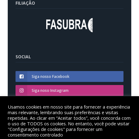
FILIAÇÃO
SOCIAL
Siga nosso Facebook
Siga noso Instagram
Siga nosso YouTube
Usamos cookies em nosso site para fornecer a experiência
mais relevante, lembrando suas preferências e visitas
repetidas. Ao clicar em “Aceitar todos”, você concorda com
o uso de TODOS os cookies. No entanto, você pode visitar
"Configurações de cookies" para fornecer um
consentimento controlado
© Sinditest – Sindicato dos trabalhadores em educação