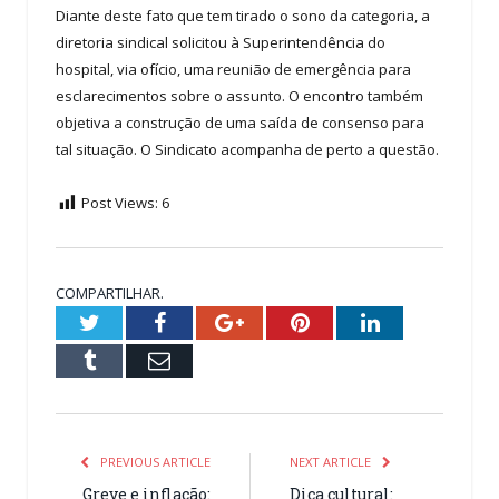
Diante deste fato que tem tirado o sono da categoria, a
diretoria sindical solicitou à Superintendência do
hospital, via ofício, uma reunião de emergência para
esclarecimentos sobre o assunto. O encontro também
objetiva a construção de uma saída de consenso para
tal situação. O Sindicato acompanha de perto a questão.
Post Views:
6
COMPARTILHAR.
Twitter
Facebook
Google+
Pinterest
LinkedIn
Tumblr
Email
PREVIOUS ARTICLE
NEXT ARTICLE
Greve e inflação:
Dica cultural: