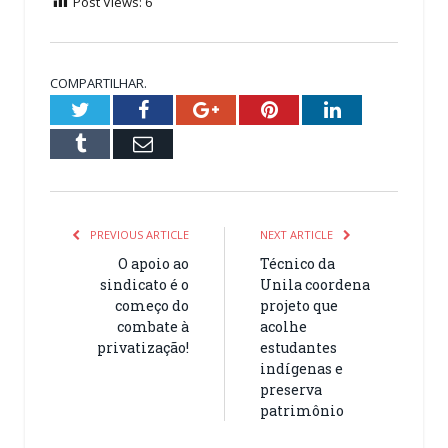
Post Views:
6
COMPARTILHAR.
Twitter
Facebook
Google+
Pinterest
LinkedIn
Tumblr
Email
PREVIOUS ARTICLE
NEXT ARTICLE
O apoio ao
Técnico da
sindicato é o
Unila coordena
começo do
projeto que
combate à
acolhe
privatização!
estudantes
indígenas e
preserva
patrimônio