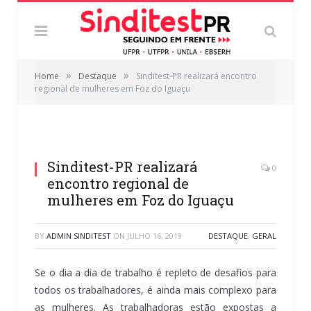
»
»
Home
Destaque
Sinditest-PR realizará encontro
regional de mulheres em Foz do Iguaçu
Sinditest-PR realizará
0
encontro regional de
mulheres em Foz do Iguaçu
BY
ADMIN SINDITEST
ON
JULHO 16, 2019
DESTAQUE
,
GERAL
Se o dia a dia de trabalho é repleto de desafios para
todos os trabalhadores, é ainda mais complexo para
as mulheres. As trabalhadoras estão expostas a