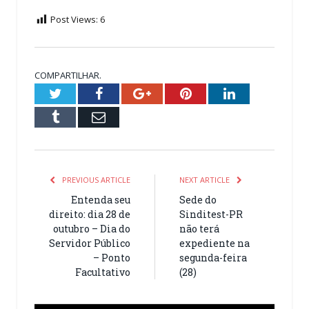
Post Views:
6
COMPARTILHAR.
Twitter
Facebook
Google+
Pinterest
LinkedIn
Tumblr
Email
PREVIOUS ARTICLE
NEXT ARTICLE
Entenda seu
Sede do
direito: dia 28 de
Sinditest-PR
outubro – Dia do
não terá
Servidor Público
expediente na
– Ponto
segunda-feira
Facultativo
(28)