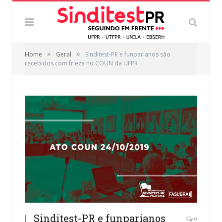
»
»
Home
Geral
Sinditest-PR e funparianos são
recebidos com frieza no COUN da UFPR
Sinditest-PR e funparianos
0