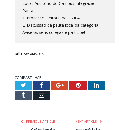
Local: Auditório do Campus Integração
Pauta:
1. Processo Eleitoral na UNILA;
2. Discussão da pauta local da categoria
Avise os seus colegas e participe!
Post Views:
5
COMPARTILHAR.
Twitter
Facebook
Google+
Pinterest
LinkedIn
Tumblr
Email
PREVIOUS ARTICLE
NEXT ARTICLE
Colônias de
Assembleia