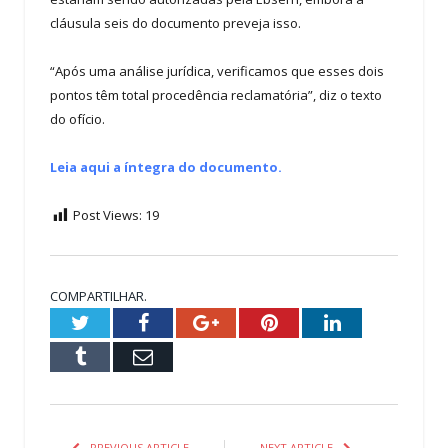
cláusula seis do documento preveja isso.
“Após uma análise jurídica, verificamos que esses dois
pontos têm total procedência reclamatória”, diz o texto
do ofício.
Leia aqui a íntegra do documento.
Post Views:
19
COMPARTILHAR.
Twitter
Facebook
Google+
Pinterest
LinkedIn
Tumblr
Email
PREVIOUS ARTICLE
NEXT ARTICLE