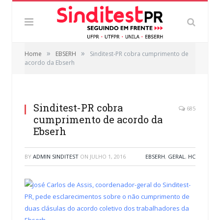
»
»
Home
EBSERH
Sinditest-PR cobra cumprimento de
acordo da Ebserh
Sinditest-PR cobra
685
cumprimento de acordo da
Ebserh
BY
ADMIN SINDITEST
ON
JULHO 1, 2016
EBSERH
,
GERAL
,
HC