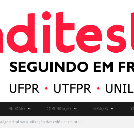
SINDICATO
COMUNICAÇÃO
SERVIÇOS
GO
ivulga edital para utilização das colônias de praia