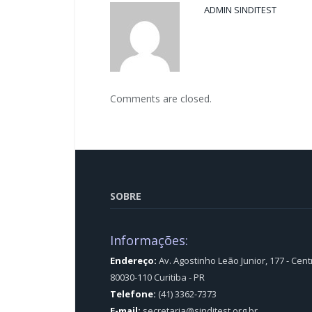
ADMIN SINDITEST
Comments are closed.
SOBRE
Informações:
Endereço:
Av. Agostinho Leão Junior, 177 - Cent
80030-110 Curitiba - PR
Telefone:
(41) 3362-7373
E-mail:
secretaria@sinditest.org.br