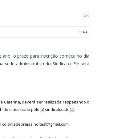
0
GERAL
te ano, o prazo para inscrição começa no dia
 sede administrativa do Sindicato. Ele será
nta Catarina, deverá ser realizada respeitando o
ido e assinado pelo(a) sindicalizado(a).
il
coloniadepraiasinditest@gmail.com
.