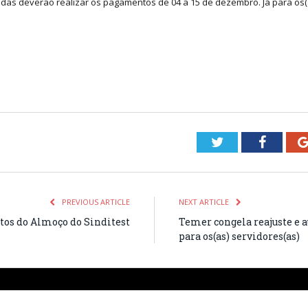
as deverão realizar os pagamentos de 04 a 15 de dezembro. Já para os(
Twitter
Facebo
PREVIOUS ARTICLE
NEXT ARTICLE
otos do Almoço do Sinditest
Temer congela reajuste e 
para os(as) servidores(as)