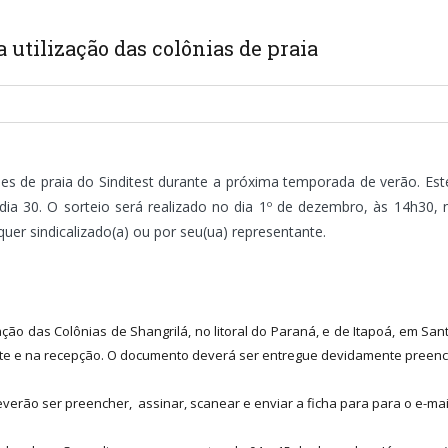
a utilização das colônias de praia
sedes de praia do Sinditest durante a próxima temporada de verão. Es
a 30. O sorteio será realizado no dia 1º de dezembro, às 14h30, na
er sindicalizado(a) ou por seu(ua) representante.
ização das Colônias de Shangrilá, no litoral do Paraná, e de Itapoá, em Sa
site e na recepção. O documento deverá ser entregue devidamente preench
deverão ser preencher, assinar, scanear e enviar a ficha para para o e-ma