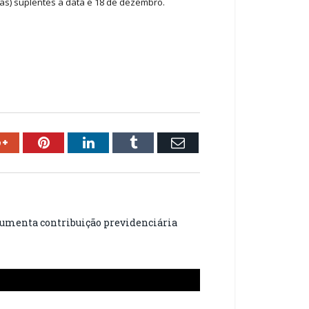
as) suplentes a data é 18 de dezembro.
ok
Google+
Pinterest
LinkedIn
Tumblr
Email
aumenta contribuição previdenciária