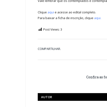
Vale lembrar que os contemplados e contemplad
Clique
aqui
e acesse ao edital completo.
Para baixar a ficha de inscrição, clique
aqui.
Post Views:
3
COMPARTILHAR.
Confira as f
AUTOR