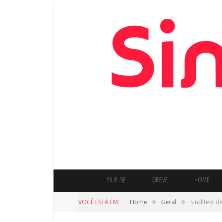
FILIE-SE
GREVE
HOME
»
»
VOCÊ ESTÁ EM:
Home
Geral
Sinditest d