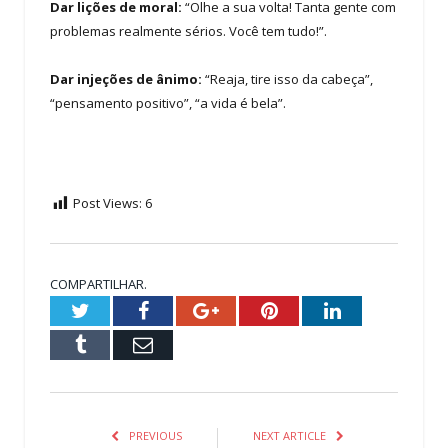
Dar lições de moral:
“Olhe a sua volta! Tanta gente com
problemas realmente sérios. Você tem tudo!”.
Dar injeções de ânimo:
“Reaja, tire isso da cabeça”,
“pensamento positivo”, “a vida é bela”.
Post Views:
6
COMPARTILHAR.
Twitter
Facebook
Google+
Pinterest
LinkedIn
Tumblr
Email
PREVIOUS
NEXT ARTICLE