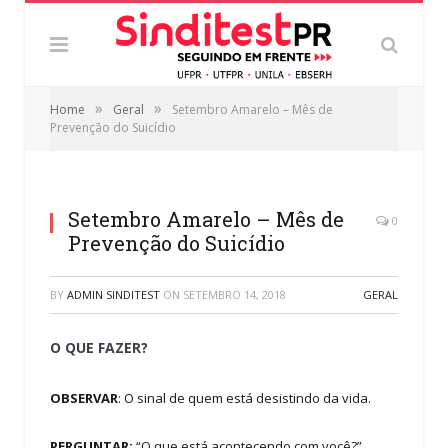
»
»
Home
Geral
Setembro Amarelo – Mês de
Prevenção do Suicídio
Setembro Amarelo – Mês de
0
Prevenção do Suicídio
BY
ADMIN SINDITEST
ON
SETEMBRO 14, 2018
GERAL
O QUE FAZER?
OBSERVAR
: O sinal de quem está desistindo da vida.
PERGUNTAR:
“O que está acontecendo com você?”.