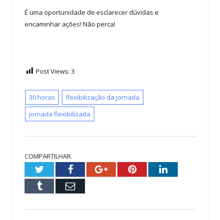
É uma oportunidade de esclarecer dúvidas e
encaminhar ações! Não perca!
Post Views:
3
30 horas
flexibilização da jornada
jornada flexibilizada
COMPARTILHAR.
Twitter
Facebook
Google+
Pinterest
LinkedIn
Tumblr
Email