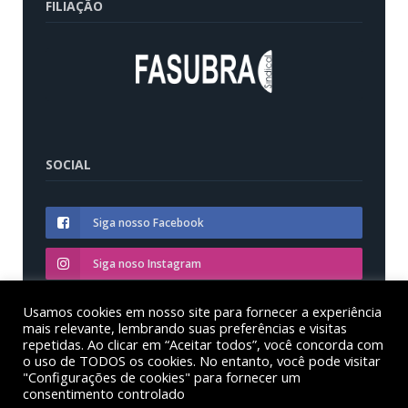
FILIAÇÃO
SOCIAL
Siga nosso Facebook
Siga noso Instagram
Siga nosso YouTube
Usamos cookies em nosso site para fornecer a experiência
mais relevante, lembrando suas preferências e visitas
repetidas. Ao clicar em “Aceitar todos”, você concorda com
o uso de TODOS os cookies. No entanto, você pode visitar
"Configurações de cookies" para fornecer um
consentimento controlado
© Sinditest – Sindicato dos trabalhadores em educação