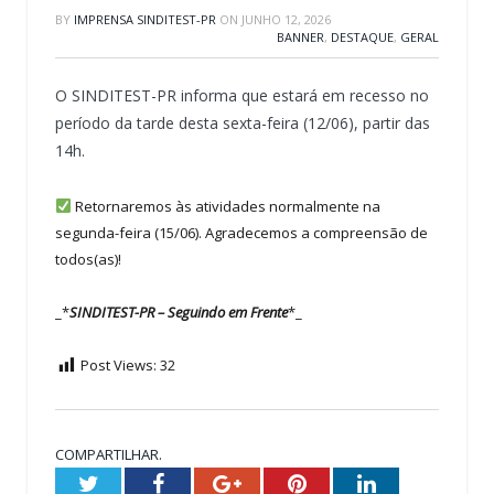
BY
IMPRENSA SINDITEST-PR
ON
JUNHO 12, 2026
BANNER
,
DESTAQUE
,
GERAL
O SINDITEST-PR informa que estará em recesso no
período da tarde desta sexta-feira (12/06), partir das
14h.
Retornaremos às atividades normalmente na
segunda-feira (15/06). Agradecemos a compreensão de
todos(as)!
_
*
SINDITEST-PR – Seguindo em Frente
*
_
Post Views:
32
COMPARTILHAR.
Twitter
Facebook
Google+
Pinterest
LinkedIn