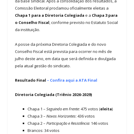
da base sindical. Após a consolidação dos resultados, a
Comissão Eleitoral proclamou oficialmente eleitas a
Chapa 1 para a Diretoria Colegiada
e a
Chapa 3 para
o Conselho Fiscal
, conforme previsto no Estatuto Social
da instituição.
A posse da próxima Diretoria Colegiada e do novo
Conselho Fiscal está prevista para ocorrer no mês de
julho deste ano, em data que será definida e divulgada
pela atual gestão do sindicato.
Resultado Final
– Confira aqui a ATA Final
Diretoria Colegiada (Triênio 2026-2029)
Chapa 1 –
Seguindo em Frente
: 475 votos (
eleita
)
Chapa 3 –
Novos Horizontes
: 436 votos
Chapa 2 –
Participação e Resistência
: 146 votos
Brancos: 34 votos