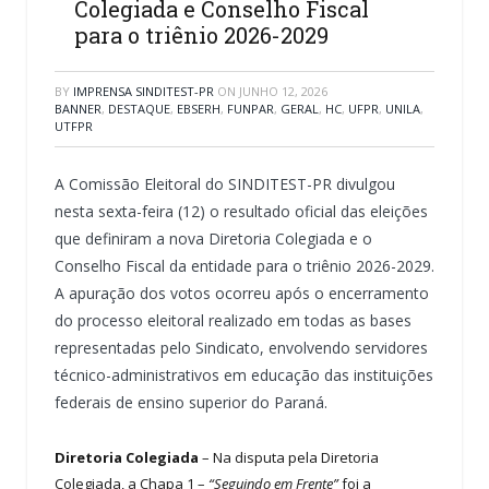
Colegiada e Conselho Fiscal
para o triênio 2026-2029
BY
IMPRENSA SINDITEST-PR
ON
JUNHO 12, 2026
BANNER
,
DESTAQUE
,
EBSERH
,
FUNPAR
,
GERAL
,
HC
,
UFPR
,
UNILA
,
UTFPR
A Comissão Eleitoral do SINDITEST-PR divulgou
nesta sexta-feira (12) o resultado oficial das eleições
que definiram a nova Diretoria Colegiada e o
Conselho Fiscal da entidade para o triênio 2026-2029.
A apuração dos votos ocorreu após o encerramento
do processo eleitoral realizado em todas as bases
representadas pelo Sindicato, envolvendo servidores
técnico-administrativos em educação das instituições
federais de ensino superior do Paraná.
Diretoria Colegiada
– Na disputa pela Diretoria
Colegiada, a Chapa 1 –
“Seguindo em Frente”
foi a