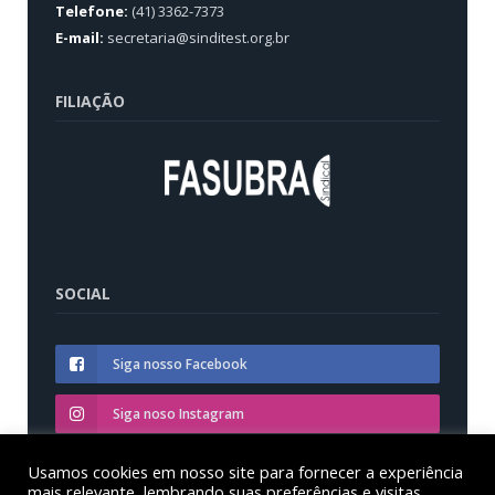
Telefone:
(41) 3362-7373
E-mail:
secretaria@sinditest.org.br
FILIAÇÃO
SOCIAL
Siga nosso Facebook
Siga noso Instagram
Siga nosso YouTube
Usamos cookies em nosso site para fornecer a experiência
mais relevante, lembrando suas preferências e visitas