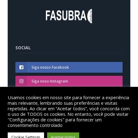
SOCIAL
Siga nosso Facebook
Siga noso Instagram
Siga nosso YouTube
Usamos cookies em nosso site para fornecer a experiência
mais relevante, lembrando suas preferências e visitas
repetidas. Ao clicar em “Aceitar todos”, você concorda com
o uso de TODOS os cookies. No entanto, você pode visitar
"Configurações de cookies" para fornecer um
consentimento controlado
© Sinditest – Sindicato dos trabalhadores em educação
das instituições federais de ensino superior no estado
Cookie Settings
Aceitar todos
do Paraná