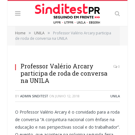
»
»
Home
UNILA
Professor Valério Arcary participa
de roda de conversa na UNILA
Professor Valério Arcary
0
participa de roda de conversa
na UNILA
BY
ADMIN SINDITEST
ON
JUNHO 12, 2018
UNILA
O Professor Valério Arcary é o convidado para a roda
de conversa “A conjuntura nacional com ênfase na
educação e nas perspectivas social e do trabalhador”.
O evento, que acontece na próxima segunda-feira