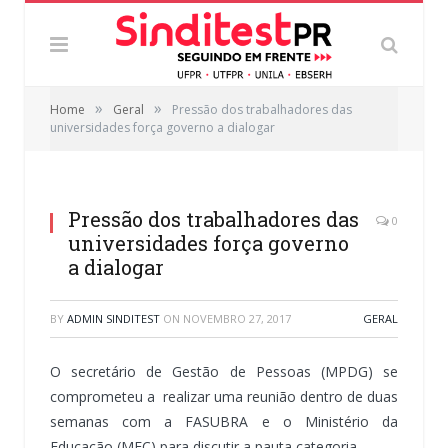
»
»
Home
Geral
Pressão dos trabalhadores das
universidades força governo a dialogar
Pressão dos trabalhadores das
0
universidades força governo
a dialogar
BY
ADMIN SINDITEST
ON
NOVEMBRO 27, 2017
GERAL
O secretário de Gestão de Pessoas (MPDG) se
comprometeu a realizar uma reunião dentro de duas
semanas com a FASUBRA e o Ministério da
Educação (MEC) para discutir a pauta categoria.