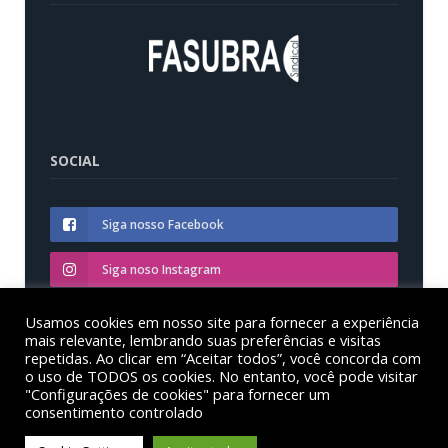
SOCIAL
Siga nosso Facebook
Siga noso Instagram
Siga nosso YouTube
Usamos cookies em nosso site para fornecer a experiência
mais relevante, lembrando suas preferências e visitas
repetidas. Ao clicar em “Aceitar todos”, você concorda com
o uso de TODOS os cookies. No entanto, você pode visitar
"Configurações de cookies" para fornecer um
consentimento controlado
© Sinditest – Sindicato dos trabalhadores em educação
das instituições federais de ensino superior no estado