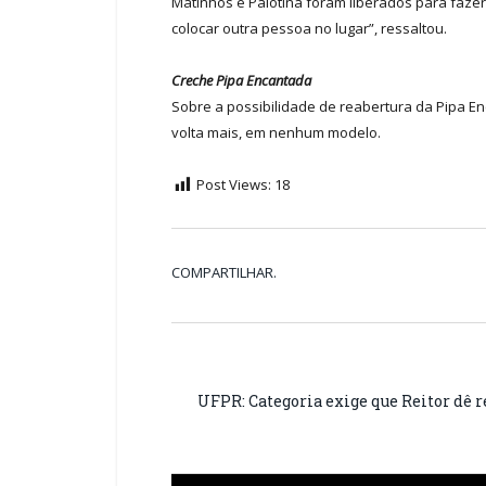
Matinhos e Palotina foram liberados para faze
colocar outra pessoa no lugar”, ressaltou.
Creche Pipa Encantada
Sobre a possibilidade de reabertura da Pipa E
volta mais, em nenhum modelo.
Post Views:
18
COMPARTILHAR.
UFPR: Categoria exige que Reitor dê re