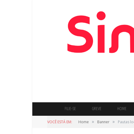
FILIE-SE
GREVE
HOME
»
»
VOCÊ ESTÁ EM:
Home
Banner
Pautas l