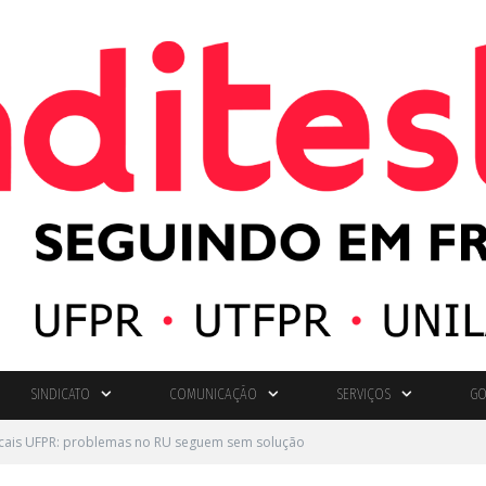
SINDICATO
COMUNICAÇÃO
SERVIÇOS
GO
ocais UFPR: problemas no RU seguem sem solução