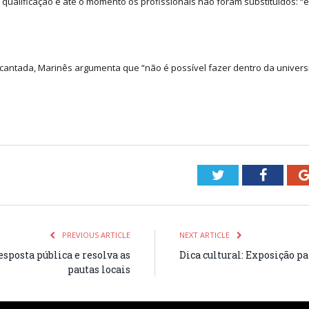
r qualificação e até o momento os profissionais não foram substituídos:
ncantada, Marinês argumenta que “não é possível fazer dentro da univers
Twitter
Facebo
PREVIOUS ARTICLE
NEXT ARTICLE
sposta pública e resolva as
Dica cultural: Exposição p
pautas locais