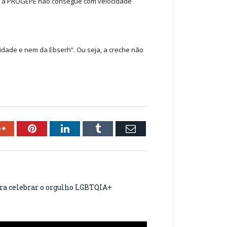
 “e a PROGEPE não consegue com velocidade
idade e nem da Ebserh”. Ou seja, a creche não
ok
Google+
Pinterest
LinkedIn
Tumblr
Email
ara celebrar o orgulho LGBTQIA+