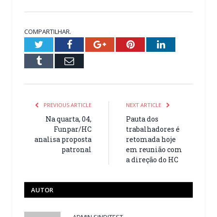
COMPARTILHAR.
Twitter
Facebook
Google+
Pinterest
LinkedIn
Tumblr
Email
PREVIOUS ARTICLE
NEXT ARTICLE
Na quarta, 04,
Pauta dos
Funpar/HC
trabalhadores é
analisa proposta
retomada hoje
patronal
em reunião com
a direção do HC
AUTOR