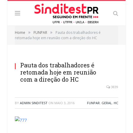
»
»
Home
FUNPAR
Pauta dos trabalhadores é
retomada hoje em reunião com a direção do HC
Pauta dos trabalhadores é
retomada hoje em reunião
com a direção do HC
3839
BY
ADMIN SINDITEST
ON
MAIO 3, 2016
FUNPAR
,
GERAL
,
HC