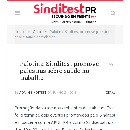
»
»
Home
Geral
Palotina: Sinditest promove palestras
sobre saúde no trabalho
Palotina: Sinditest promove
0
palestras sobre saúde no
trabalho
BY
ADMIN SINDITEST
ON
JUNHO 21, 2018
GERAL
Promoção da saúde nos ambientes de trabalho. Este
foi o tema de dois eventos promovidos pelo Sinditest
em parceria com a APUF-PR e com o Sindserpal nos
dias 19 e 20 de julho em Palotina. As iniciativas,