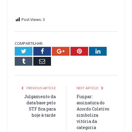
Post Views:
3
COMPARTILHAR.
Twitter
Facebook
Google+
Pinterest
LinkedIn
Tumblr
Email
PREVIOUS ARTICLE
NEXT ARTICLE
Julgamento da
Funpar:
data base pelo
assinatura do
STF fica para
Acordo Coletivo
hoje à tarde
simboliza
vitória da
categoria