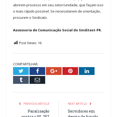
abrirem processo em seu setor/unidade, que façam isso
o mais rápido possível. Se necessitarem de orientação,
procurem o Sindicato.
Assessoria de Comunicação Social do Sinditest-PR.
Post Views:
16
COMPARTILHAR.
Twitter
Facebook
Google+
Pinterest
LinkedIn
Tumblr
Email
PREVIOUS ARTICLE
NEXT ARTICLE
Paralisação
Servidores em
contra o PL 257
desvio de função