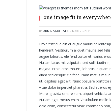
one image fit in everywher
BY
ADMIN SINDITEST
ON
MAIO 26, 2011
Proin tristique elit et augue varius pellentes
hendrerit. Vestibulum aliquet mauris sed feli
augue lobortis, eleifend tortor et, varius er
Nullam lacus mi, vulputate sed sollicitudin in
magna. Proin eros mauris, lobortis id quam no
diam scelerisque eleifend. Nam metus mauris
ut, dapibus eget elit. Nunc posuere porttitor
vitae dolor imperdiet pharetra. Sed et eros 
Morbi gravida ornare sem, aliquet vehicula au
Nullam eget metus enim. Vestibulum mollis leo
odio enim, consectetur vitae commodo non, fa