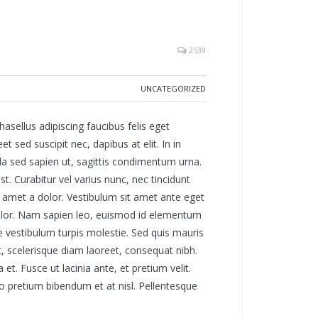
2539
UNCATEGORIZED
asellus adipiscing faucibus felis eget
 sed suscipit nec, dapibus at elit. In in
ada sed sapien ut, sagittis condimentum urna.
st. Curabitur vel varius nunc, nec tincidunt
it amet a dolor. Vestibulum sit amet ante eget
dolor. Nam sapien leo, euismod id elementum
ae vestibulum turpis molestie. Sed quis mauris
, scelerisque diam laoreet, consequat nibh.
t. Fusce ut lacinia ante, et pretium velit.
leo pretium bibendum et at nisl. Pellentesque