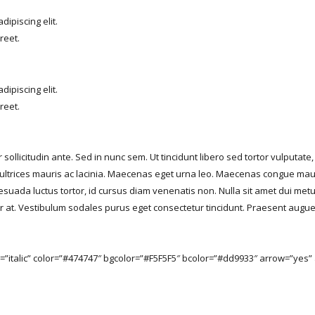
ipiscing elit.
reet.
ipiscing elit.
reet.
r sollicitudin ante. Sed in nunc sem. Ut tincidunt libero sed tortor vulputate
ltrices mauris ac lacinia. Maecenas eget urna leo. Maecenas congue mauris
esuada luctus tortor, id cursus diam venenatis non. Nulla sit amet dui metu
 at. Vestibulum sodales purus eget consectetur tincidunt. Praesent augue n
e=”italic” color=”#474747″ bgcolor=”#F5F5F5″ bcolor=”#dd9933″ arrow=”yes”