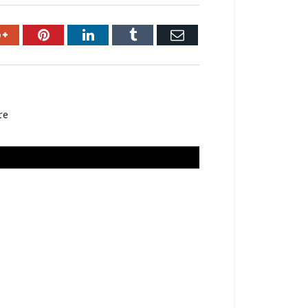
ok
Google+
Pinterest
LinkedIn
Tumblr
Email
re