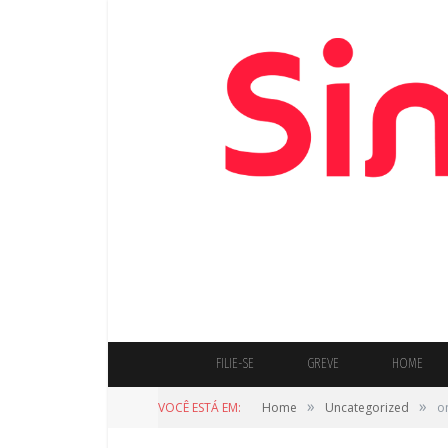
FILIE-SE
GREVE
HOME
»
»
VOCÊ ESTÁ EM:
Home
Uncategorized
o