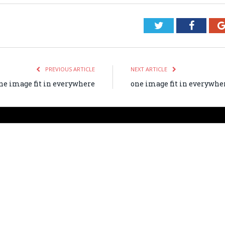
Twitter
Facebo
PREVIOUS ARTICLE
NEXT ARTICLE
ne image fit in everywhere
one image fit in everywhe