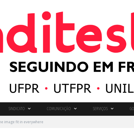
SINDICATO
COMUNICAÇÃO
SERVIÇOS
GO
ne image fit in everywhere