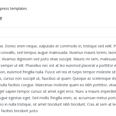
e
que. Donec enim neque, vulputate et commodo in, tristique sed velit. Ph
s convallis, sed tempus augue malesuada. Vivamus mauris lorem, laoreet
os. Vivamus dignissim sed justo vitae suscipit. Mauris mi sem, malesu
, semper ut elit. Phasellus nec est at leo euismod placerat a porttitor e
n, euismod fringilla nulla. Fusce vel nisi et turpis tempor molestie s
, cursus non suscipit ut, faucibus ut quam. Quisque ac scelerisque 
 nulla facilisis congue. Maecenas molestie quam eu nibh porttitor, vit
eget sapien tempor cursus sit amet eget eros. Nunc a mauris imperdiet
gue egestas eget. Sed mollis fringilla enim, ac accumsan metus porta e
 in nulla tristique, sit amet tincidunt nibh tincidunt. Cras at sem at 
cilisis tincidunt justo.