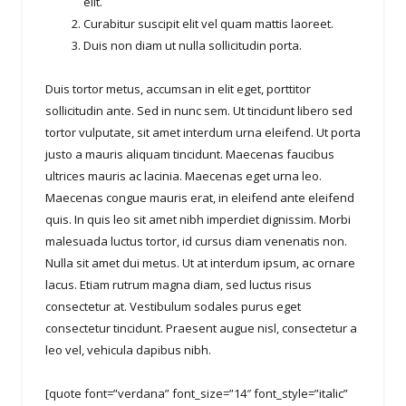
elit.
Curabitur suscipit elit vel quam mattis laoreet.
Duis non diam ut nulla sollicitudin porta.
Duis tortor metus, accumsan in elit eget, porttitor
sollicitudin ante. Sed in nunc sem. Ut tincidunt libero sed
tortor vulputate, sit amet interdum urna eleifend. Ut porta
justo a mauris aliquam tincidunt. Maecenas faucibus
ultrices mauris ac lacinia. Maecenas eget urna leo.
Maecenas congue mauris erat, in eleifend ante eleifend
quis. In quis leo sit amet nibh imperdiet dignissim. Morbi
malesuada luctus tortor, id cursus diam venenatis non.
Nulla sit amet dui metus. Ut at interdum ipsum, ac ornare
lacus. Etiam rutrum magna diam, sed luctus risus
consectetur at. Vestibulum sodales purus eget
consectetur tincidunt. Praesent augue nisl, consectetur a
leo vel, vehicula dapibus nibh.
[quote font=”verdana” font_size=”14″ font_style=”italic”