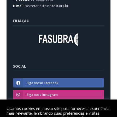
E-mail:
secretaria@sinditest.org.br
FILIAÇÃO
SOCIAL
Siga nosso Facebook
Siga noso Instagram
Siga nosso YouTube
Usamos cookies em nosso site para fornecer a experiência
mais relevante, lembrando suas preferências e visitas