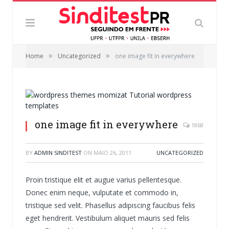
»
»
Home
Uncategorized
one image fit in everywhere
one image fit in everywhere
1868
BY
ADMIN SINDITEST
ON
MAIO 26, 2011
UNCATEGORIZED
Proin tristique elit et augue varius pellentesque.
Donec enim neque, vulputate et commodo in,
tristique sed velit. Phasellus adipiscing faucibus felis
eget hendrerit. Vestibulum aliquet mauris sed felis