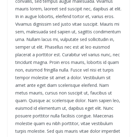
convallis, sed tempus augue malesuada. Vivamus
mauris lorem, laoreet sed suscipit nec, dapibus at elit.
In in augue lobortis, eleifend tortor et, varius eros.
Vivamus dignissim sed justo vitae suscipit. Mauris mi
sem, malesuada sed sapien ut, sagittis condimentum
urna. Nullam lacus mi, vulputate sed sollicitudin in,
semper ut elit. Phasellus nec est at leo euismod
placerat a porttitor est. Curabitur vel varius nunc, nec
tincidunt magna. Proin eros mauris, lobortis id quam
non, euismod fringilla nulla. Fusce vel nisi et turpis
tempor molestie sit amet a dolor. Vestibulum sit
amet ante eget diam scelerisque eleifend. Nam
metus mauris, cursus non suscipit ut, faucibus ut
quam. Quisque ac scelerisque dolor. Nam sapien leo,
euismod id elementum ut, dapibus eget elit. Nunc
posuere porttitor nulla facilisis congue. Maecenas
molestie quam eu nibh porttitor, vitae vestibulum
turpis molestie. Sed quis mauris vitae dolor imperdiet