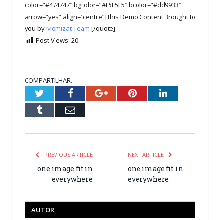
color=”#474747″ bgcolor=”#F5F5F5″ bcolor=”#dd9933″
arrow=”yes” align=”centre”]This Demo Content Brought to
you by
Momizat Team
[/quote]
Post Views:
20
COMPARTILHAR.
Twitter
Facebook
Google+
Pinterest
LinkedIn
Tumblr
Email
PREVIOUS ARTICLE
NEXT ARTICLE
one image fit in
one image fit in
everywhere
everywhere
AUTOR