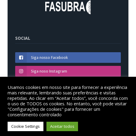
SOCIAL
Siga nosso Facebook
Siga noso Instagram
Siga nosso YouTube
Usamos cookies em nosso site para fornecer a experiência
mais relevante, lembrando suas preferências e visitas
repetidas. Ao clicar em “Aceitar todos”, você concorda com
o uso de TODOS os cookies. No entanto, você pode visitar
"Configurações de cookies" para fornecer um
consentimento controlado
© Sinditest – Sindicato dos trabalhadores em educação
das instituições federais de ensino superior no estado
Cookie Settings
Aceitar todos
do Paraná