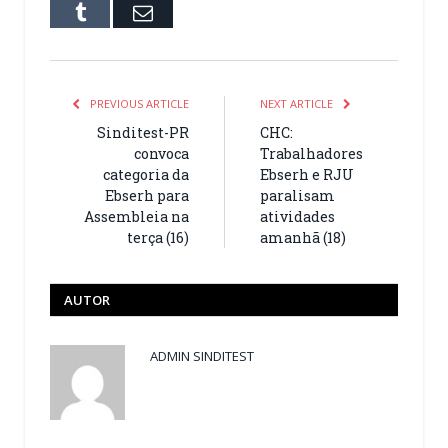
Tumblr
Email
PREVIOUS ARTICLE
NEXT ARTICLE
Sinditest-PR
CHC:
convoca
Trabalhadores
categoria da
Ebserh e RJU
Ebserh para
paralisam
Assembleia na
atividades
terça (16)
amanhã (18)
AUTOR
ADMIN SINDITEST