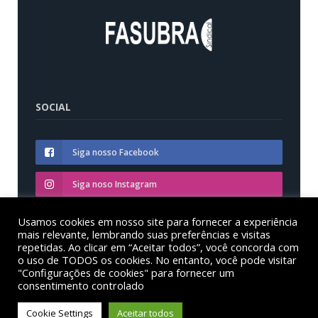
SOCIAL
Siga nosso Facebook
Siga noso Instagram
Siga nosso YouTube
Usamos cookies em nosso site para fornecer a experiência
mais relevante, lembrando suas preferências e visitas
repetidas. Ao clicar em “Aceitar todos”, você concorda com
o uso de TODOS os cookies. No entanto, você pode visitar
"Configurações de cookies" para fornecer um
consentimento controlado
© Sinditest – Sindicato dos trabalhadores em educação
das instituições federais de ensino superior no estado
Cookie Settings
Aceitar todos
do Paraná