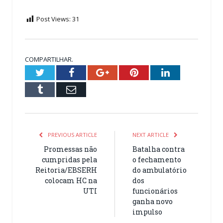
Post Views:
31
COMPARTILHAR.
Twitter
Facebook
Google+
Pinterest
LinkedIn
Tumblr
Email
PREVIOUS ARTICLE
NEXT ARTICLE
Promessas não
Batalha contra
cumpridas pela
o fechamento
Reitoria/EBSERH
do ambulatório
colocam HC na
dos
UTI
funcionários
ganha novo
impulso