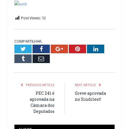
Post Views:
12
COMPARTILHAR.
Twitter
Facebook
Google+
Pinterest
LinkedIn
Tumblr
Email
PREVIOUS ARTICLE
NEXT ARTICLE
PEC 241 é
Greve aprovada
aprovada na
no Sinditest!
Câmara dos
Deputados