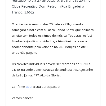
realizado no dia 27 de outubro, a partir das 20h, no
Clube Recreativo Dom Pedro II (Rua Brigadeiro
Franco, 3.662).
O jantar será servido das 20h até as 22h, quando
começará o baile com a Tático Banda Show, que animará
a noite com todos os ritmos de música. Todos(as) os(as)
filiados(as) estão convidados, e têm direito a levar um
acompanhante pelo valor de R$ 20. Crianças de até 6
anos não pagam.
Os convites individuais devem ser retirados de 13/10 a
21/10, na sede administrativa do Sinditest (Av. Agostinho
de Leão Júnior, 177, Alto da Glória).
Confirme
aqui
a sua participação!
Vamos dançar!