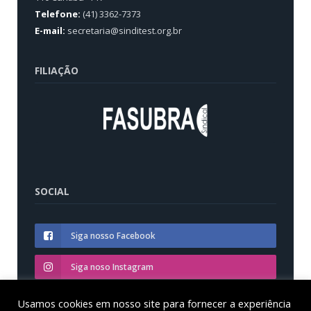
Telefone:
(41) 3362-7373
E-mail:
secretaria@sinditest.org.br
FILIAÇÃO
SOCIAL
Siga nosso Facebook
Siga noso Instagram
Siga nosso YouTube
Usamos cookies em nosso site para fornecer a experiência